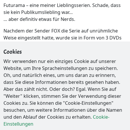
Futurama – eine meiner Lieblingsserien. Schade, dass
sie kein Publikumsliebling war…
… aber definitiv etwas für Nerds.
Nachdem der Sender FOX die Serie auf unrühmliche
Weise eingestellt hatte, wurde sie in Form von 3 DVDs
wiederbelebt und ist nun auch auf dem
Cookies
Fernsehbildschirm erfolgreich. Halleluja!
Wir verwenden nur ein einziges Cookie auf unserer
Hinweise
Website, um Ihre Spracheinstellungen zu speichern.
Oh, und natürlich eines, um uns daran zu erinnern,
cFos-Tasse 2007
cFos-Tasse 2009
dass Sie diese Informationen bereits gesehen haben.
Aber das zählt nicht. Oder doch? Egal. Wenn Sie auf
"Weiter" klicken, stimmen Sie der Verwendung dieser
Cookies zu. Sie können die "Cookie-Einstellungen"
besuchen, um weitere Informationen über die Namen
und den Ablauf der Cookies zu erhalten.
Cookie-
Einstellungen