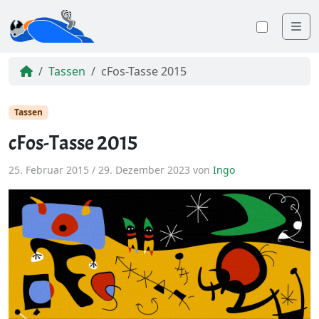
Me
Farbsc
Tassen
cFos-Tasse 2015
Tassen
cFos-Tasse 2015
25. Februar 2015
/
29. Dezember 2023
von
Ingo